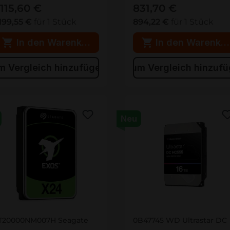
.115,60 €
831,70 €
.199,55 €
für 1 Stück
894,22 €
für 1 Stück
In den Warenkorb
In den Warenko
m Vergleich hinzufügen
Zum Vergleich hinzuf
Neu
T20000NM007H
0B47745
T20000NM007H Seagate
0B47745 WD Ultrastar DC