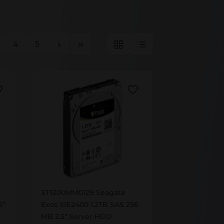
ite
Seite
Seite
4
5
ST1200MM0129
ST1200MM0129 Seagate
5"
Exos 10E2400 1.2TB SAS 256
MB 2.5" Server HDD