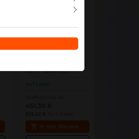
ST1800MM0129
ST1800MM0129 Seagate
5"
Exos 10E2400 1.8TB SAS 256
MB 2.5" Server HDD
Auf Lager
Staffelpreise ab
451,30 €
501,42 €
für 1 Stück
rb
In den Warenkorb