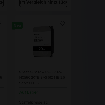
ügen
Zum Vergleich hinzufügen
Neu
0F38652
0F38652 WD Ultrastar DC
56
HC560 20TB SAS 512 MB 3.5"
Server HDD
Auf Lager
Staffelpreise ab