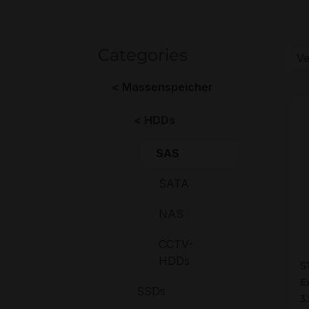
Categories
Massenspeicher
HDDs
SAS
SATA
NAS
CCTV-
S
HDDs
S
E
SSDs
3