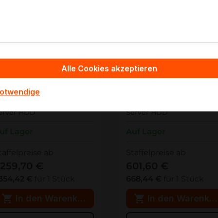
Alle Cookies akzeptieren
F62802
0B42258
F62802 WD Ultrastar DC
0B42258 WD Ultrastar DC
notwendige
C580 24TB SAS 512 MB 3.5"
HC330 10TB SAS 256 MB 3.
erver HDD
Server HDD
uf Lager
Auf Lager
taffelpreise ab
Staffelpreise ab
.259,70 €
601,60 €
.354,42 €
für 1 Stück
668,44 €
für 1 Stück
In den Warenkorb
In den Warenko