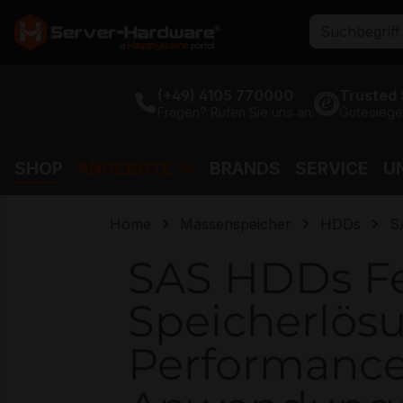
 gehen
Zur Hauptnavigation
(+49) 4105 770000
Trusted
Fragen? Rufen Sie uns an.
Gütesiege
SHOP
ANGEBOTE %
BRANDS
SERVICE
U
Home
Massenspeicher
HDDs
S
SAS HDDs Fes
Speicherlösu
Performance