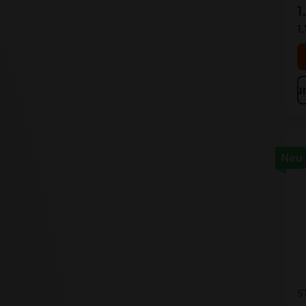
1
1
Zu
Neu
S
S