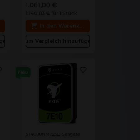
1.061,00 €
1.140,83 €
für 1 Stück
rb
In den Warenkorb
ügen
Zum Vergleich hinzufügen
Neu
ST4000NM025B
ST4000NM025B Seagate