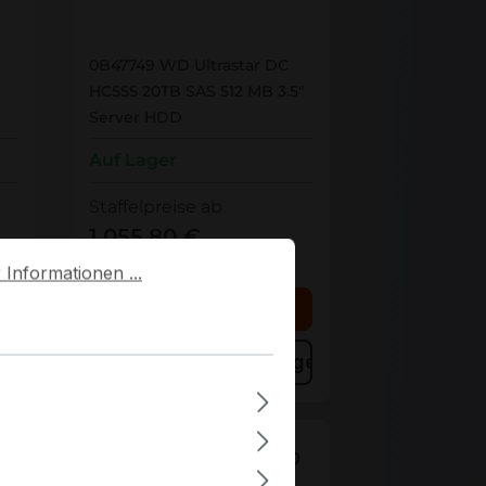
0B47749
0B47749 WD Ultrastar DC
HC555 20TB SAS 512 MB 3.5"
Server HDD
Auf Lager
Staffelpreise ab
1.055,80 €
formationen ...
1.135,17 €
für 1 Stück
Informationen ...
rb
In den Warenkorb
ügen
Zum Vergleich hinzufügen