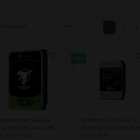
Seite
Seite
Se
1
2
3
Neu
T2000NM018B
0F59373
T2000NM018B Seagate
0F59373 WD Ultrastar DC
xos 7E10 2TB SAS 256 MB
HC590 24TB SAS 512 MB 3.
.5" Server HDD
Server HDD