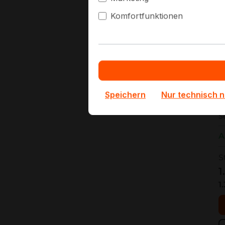
Komfortfunktionen
0
0
Speichern
Nur technisch 
H
S
A
S
1
1