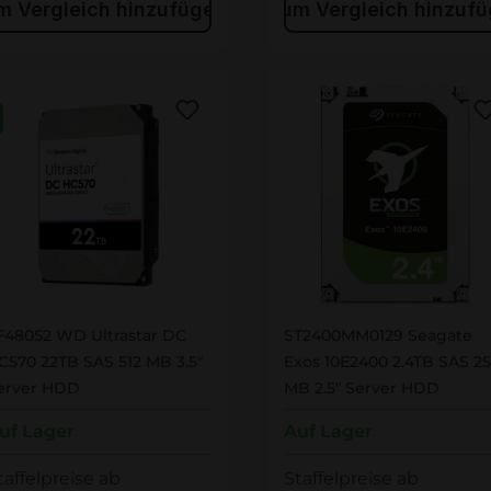
m Vergleich hinzufügen
Zum Vergleich hinzuf
F48052
ST2400MM0129
F48052 WD Ultrastar DC
ST2400MM0129 Seagate
C570 22TB SAS 512 MB 3.5"
Exos 10E2400 2.4TB SAS 2
erver HDD
MB 2.5" Server HDD
uf Lager
Auf Lager
taffelpreise ab
Staffelpreise ab